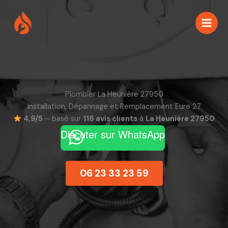
Aller
au
contenu
Plombier La Heunière 27950
Installation, Dépannage et Remplacement Eure 27
4,9/5
– basé sur
116 avis clients
à
La Heunière 27950
Discuter sur WhatsApp
06 23 33 23 59