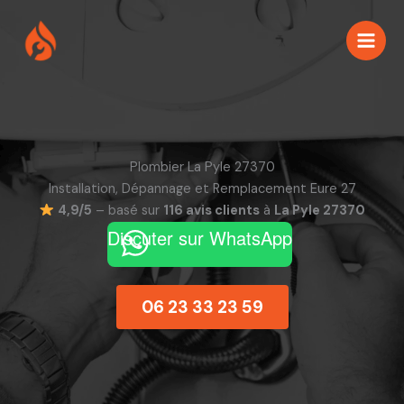
Aller
au
contenu
Plombier La Pyle 27370
Installation, Dépannage et Remplacement Eure 27
4,9/5
– basé sur
116 avis clients
à
La Pyle 27370
Discuter sur WhatsApp
06 23 33 23 59