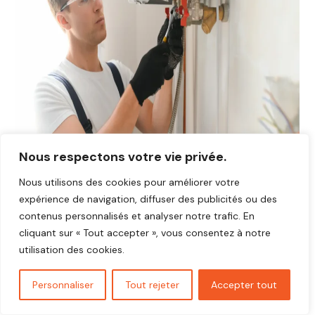
Nous respectons votre vie privée.
Nous utilisons des cookies pour améliorer votre
expérience de navigation, diffuser des publicités ou des
contenus personnalisés et analyser notre trafic. En
Avis plombier La Pyle 27370
cliquant sur « Tout accepter », vous consentez à notre
Vous cherchez un plombier fiable et réactif dans
La Pyle
utilisation des cookies.
27370
?
Découvrez les avis de nos clients satisfaits qui ont
Personnaliser
Tout rejeter
Accepter tout
bénéficié d’interventions rapides, soignées et au juste prix.