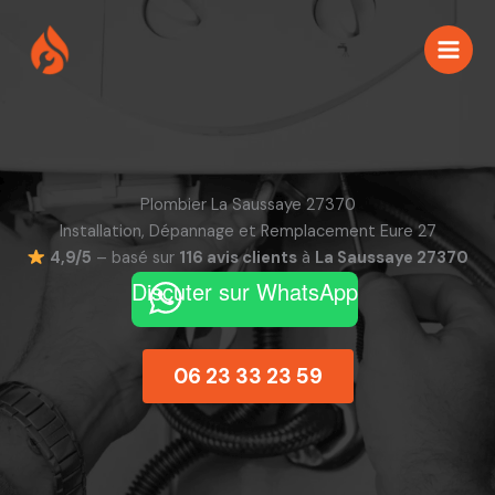
Aller
au
contenu
Plombier La Saussaye 27370
Installation, Dépannage et Remplacement Eure 27
4,9/5
– basé sur
116 avis clients
à
La Saussaye 27370
Discuter sur WhatsApp
06 23 33 23 59