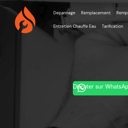
Aller
au
Depannage
Remplacement
Remp
contenu
Entretien Chauffe Eau
Tarification
Discuter sur WhatsA