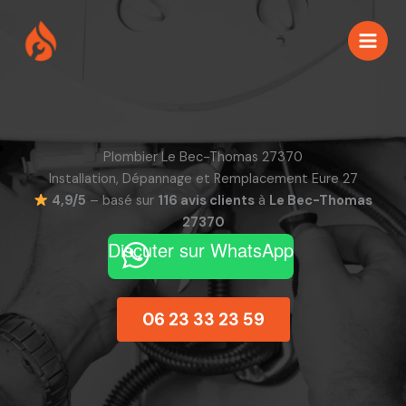
Aller
au
contenu
Plombier Le Bec-Thomas 27370
Installation, Dépannage et Remplacement Eure 27
4,9/5
– basé sur
116 avis clients
à
Le Bec-Thomas
27370
Discuter sur WhatsApp
06 23 33 23 59