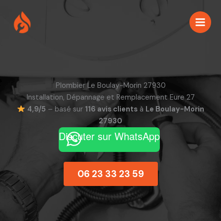
Aller
au
contenu
Plombier Le Boulay-Morin 27930
Installation, Dépannage et Remplacement Eure 27
4,9/5
– basé sur
116 avis clients
à
Le Boulay-Morin
27930
Discuter sur WhatsApp
06 23 33 23 59