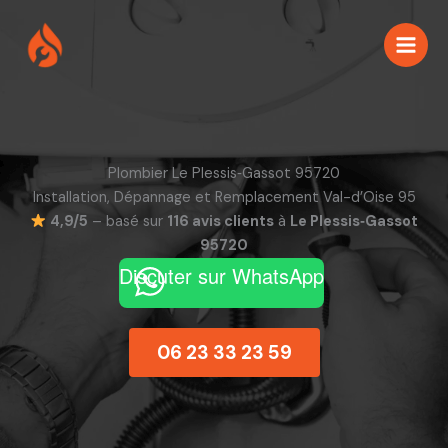
Aller
au
contenu
Plombier Le Plessis‑Gassot 95720
Installation, Dépannage et Remplacement Val-d’Oise 95
4,9/5
– basé sur
116 avis clients
à
Le Plessis‑Gassot
95720
Discuter sur WhatsApp
06 23 33 23 59