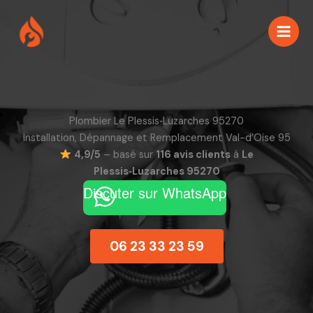
Aller
au
contenu
Plombier Le Plessis‑Luzarches 95270
Installation, Dépannage et Remplacement Val-d’Oise 95
4,9/5
– basé sur
116 avis clients
à
Le
Plessis‑Luzarches 95270
Discuter sur WhatsApp
06 23 33 23 59