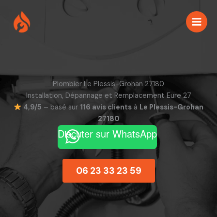
Aller
au
contenu
Plombier Le Plessis-Grohan 27180
Installation, Dépannage et Remplacement Eure 27
4,9/5
– basé sur
116 avis clients
à
Le Plessis-Grohan
27180
Discuter sur WhatsApp
06 23 33 23 59