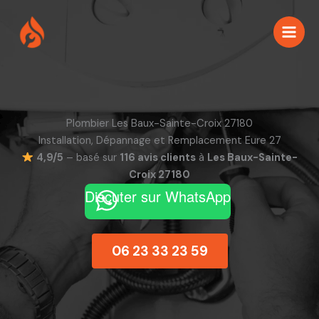
Aller
au
contenu
Plombier Les Baux-Sainte-Croix 27180
Installation, Dépannage et Remplacement Eure 27
4,9/5
– basé sur
116 avis clients
à
Les Baux-Sainte-
Croix 27180
Discuter sur WhatsApp
06 23 33 23 59