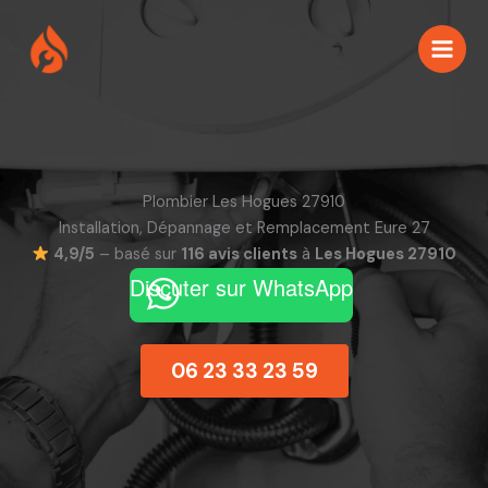
Aller
au
contenu
Plombier Les Hogues 27910
Installation, Dépannage et Remplacement Eure 27
4,9/5
– basé sur
116 avis clients
à
Les Hogues 27910
Discuter sur WhatsApp
06 23 33 23 59