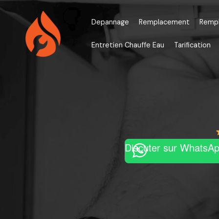
Aller
au
Depannage
Remplacement
Remp
contenu
Entretien Chauffe Eau
Tarification
Discuter sur WhatsA