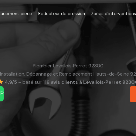
lacement piece
Reducteur de pression
Zones d’interventions
Plombier Levallois‑Perret 92300
Installation, Dépannage et Remplacement Hauts-de-Seine 92
4,9/5
– basé sur
116 avis clients
à
Levallois‑Perret 9230
pp