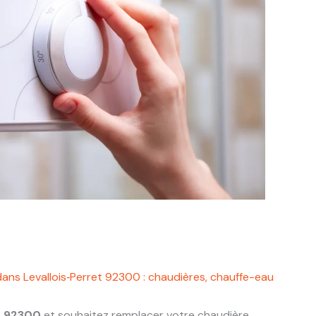
ans Levallois‑Perret 92300 : chaudières, chauffe-eau
et 92300
et souhaitez remplacer votre chaudière,