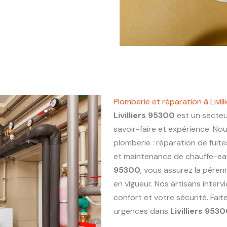
Plomberie et réparation à Livil
Livilliers 95300
est un secteu
savoir-faire et expérience. No
plomberie : réparation de fuite
et maintenance de chauffe-eau.
95300
, vous assurez la péren
en vigueur. Nos artisans inter
confort et votre sécurité. Fai
urgences dans
Livilliers 953