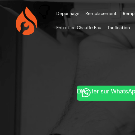
Aller
au
Depannage
Remplacement
Remp
contenu
Entretien Chauffe Eau
Tarification
Discuter sur WhatsA