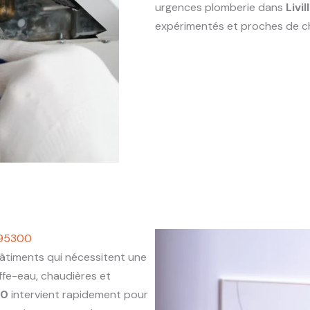
urgences plomberie dans
Livi
expérimentés et proches de c
s 95300
timents qui nécessitent une
ffe-eau, chaudières et
00
intervient rapidement pour