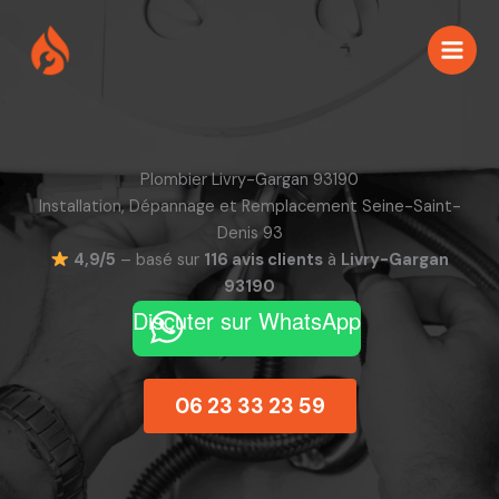
Aller
au
contenu
Plombier Livry-Gargan 93190
Installation, Dépannage et Remplacement Seine-Saint-
Denis 93
4,9/5
– basé sur
116 avis clients
à
Livry-Gargan
93190
Discuter sur WhatsApp
06 23 33 23 59