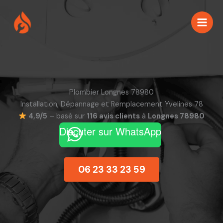
Aller
au
contenu
Plombier Longnes 78980
Installation, Dépannage et Remplacement Yvelines 78
4,9/5
– basé sur
116 avis clients
à
Longnes 78980
Discuter sur WhatsApp
06 23 33 23 59