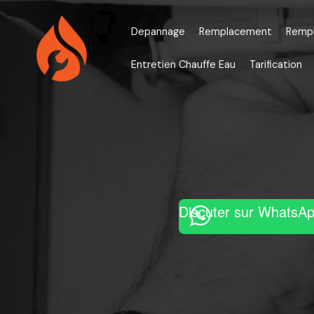
Aller
au
Depannage
Remplacement
Remp
contenu
Entretien Chauffe Eau
Tarification
Discuter sur WhatsA