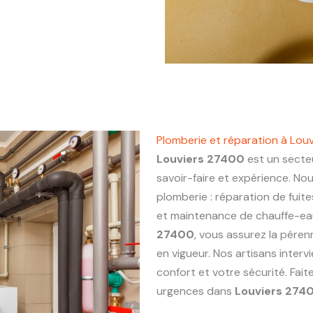
Plomberie et réparation à Lou
Louviers 27400
est un secteu
savoir-faire et expérience. No
plomberie : réparation de fuite
et maintenance de chauffe-eau.
27400
, vous assurez la péren
en vigueur. Nos artisans inter
confort et votre sécurité. Fai
urgences dans
Louviers 274