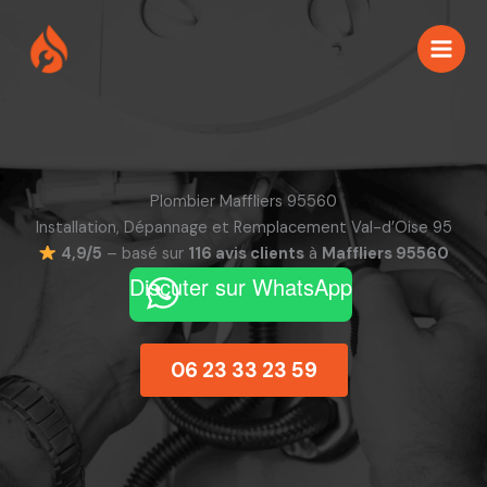
Aller
au
contenu
Plombier Maffliers 95560
Installation, Dépannage et Remplacement Val-d’Oise 95
4,9/5
– basé sur
116 avis clients
à
Maffliers 95560
Discuter sur WhatsApp
06 23 33 23 59