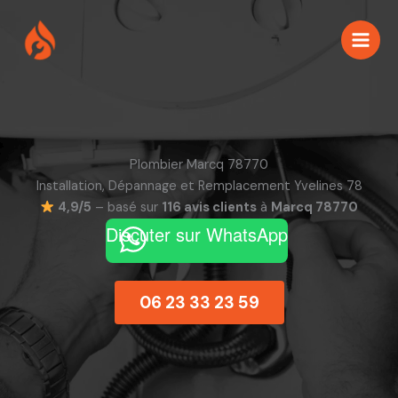
Aller
au
contenu
Plombier Marcq 78770
Installation, Dépannage et Remplacement Yvelines 78
4,9/5
– basé sur
116 avis clients
à
Marcq 78770
Discuter sur WhatsApp
06 23 33 23 59