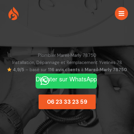
Aller
au
contenu
Plombier Mareil‑Marly 78750
Installation, Dépannage et Remplacement Yvelines 78
4,9/5
– basé sur
116 avis clients
à
Mareil‑Marly 78750
Discuter sur WhatsApp
06 23 33 23 59