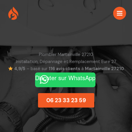
Aller
au
contenu
Plombier Martainville 27210
Installation, Dépannage et Remplacement Eure 27
4,9/5
– basé sur
116 avis clients
à
Martainville 27210
Discuter sur WhatsApp
06 23 33 23 59