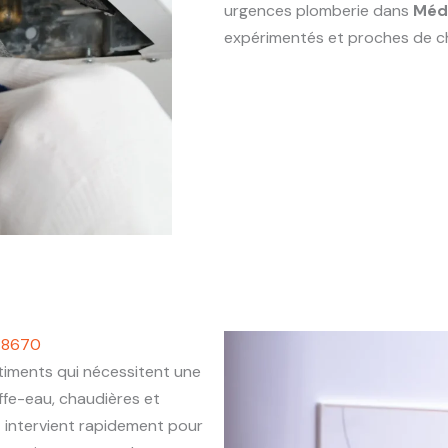
urgences plomberie dans
Méd
expérimentés et proches de c
 78670
ments qui nécessitent une
ffe-eau, chaudières et
0
intervient rapidement pour