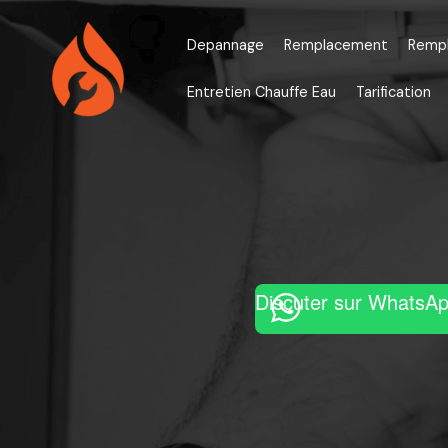
Aller
au
Depannage
Remplacement
Remp
contenu
Entretien Chauffe Eau
Tarification
Discuter sur WhatsA