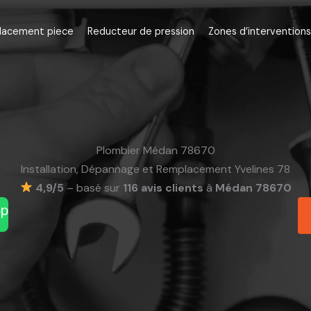
lacement piece
Reducteur de pression
Zones d’interventions
Plombier Médan 78670
Installation, Dépannage et Remplacement Yvelines 78
4,9/5
– basé sur
116 avis clients
à
Médan 78670
pp