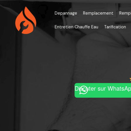
Aller
au
Depannage
Remplacement
Remp
contenu
Entretien Chauffe Eau
Tarification
Discuter sur WhatsA