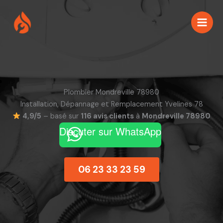
Aller
au
contenu
Plombier Mondreville 78980
Installation, Dépannage et Remplacement Yvelines 78
4,9/5
– basé sur
116 avis clients
à
Mondreville 78980
Discuter sur WhatsApp
06 23 33 23 59