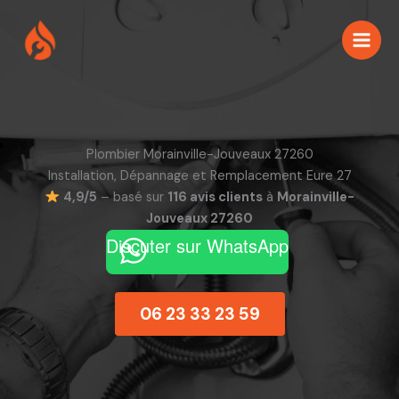
Aller
au
contenu
Plombier Morainville-Jouveaux 27260
Installation, Dépannage et Remplacement Eure 27
4,9/5
– basé sur
116 avis clients
à
Morainville-
Jouveaux 27260
Discuter sur WhatsApp
06 23 33 23 59