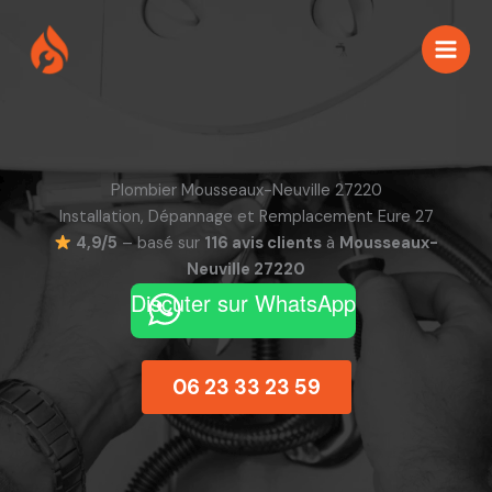
Aller
au
contenu
Plombier Mousseaux-Neuville 27220
Installation, Dépannage et Remplacement Eure 27
4,9/5
– basé sur
116 avis clients
à
Mousseaux-
Neuville 27220
Discuter sur WhatsApp
06 23 33 23 59