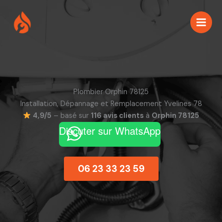
Aller
au
contenu
Plombier Orphin 78125
Installation, Dépannage et Remplacement Yvelines 78
4,9/5
– basé sur
116 avis clients
à
Orphin 78125
Discuter sur WhatsApp
06 23 33 23 59