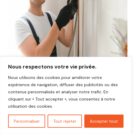
Nous respectons votre vie privée.
Nous utilisons des cookies pour améliorer votre
Avis plombier Orphin 78125
expérience de navigation, diffuser des publicités ou des
Vous cherchez un plombier fiable et réactif dans
Orphin
contenus personnalisés et analyser notre trafic. En
78125
?
cliquant sur « Tout accepter », vous consentez à notre
Découvrez les avis de nos clients satisfaits qui ont
utilisation des cookies.
bénéficié d’interventions rapides, soignées et au juste prix.
Nos artisans plombiers interviennent pour toutes vos
Personnaliser
Tout rejeter
Accepter tout
urgences,