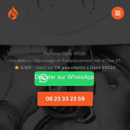
Aller
au
contenu
Plombier Osny 95520
Installation, Dépannage et Remplacement Val-d’Oise 95
4,9/5
– basé sur
116 avis clients
à
Osny 95520
Discuter sur WhatsApp
06 23 33 23 59