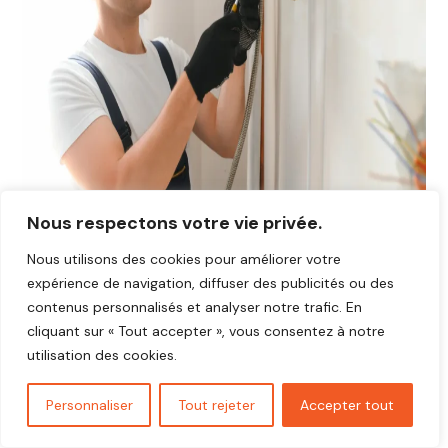
Nous respectons votre vie privée.
Nous utilisons des cookies pour améliorer votre
Avis plombier Osny 95520
expérience de navigation, diffuser des publicités ou des
Vous cherchez un plombier fiable et réactif dans
Osny
contenus personnalisés et analyser notre trafic. En
95520
?
cliquant sur « Tout accepter », vous consentez à notre
Découvrez les avis de nos clients satisfaits qui ont
utilisation des cookies.
bénéficié d’interventions rapides, soignées et au juste prix.
Nos artisans plombiers interviennent pour toutes vos
Personnaliser
Tout rejeter
Accepter tout
urgences,