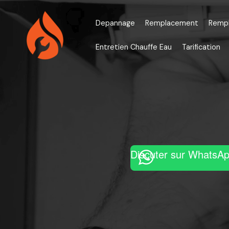
Aller
au
Depannage
Remplacement
Remp
contenu
Entretien Chauffe Eau
Tarification
Discuter sur WhatsA