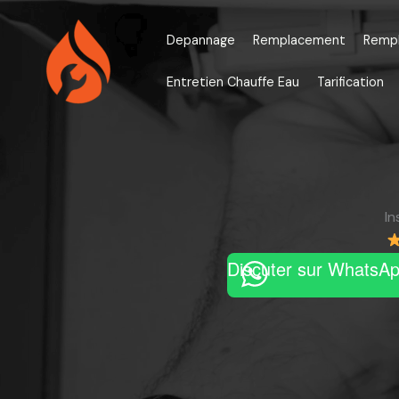
Aller
au
Depannage
Remplacement
Remp
contenu
Entretien Chauffe Eau
Tarification
In
Discuter sur WhatsA