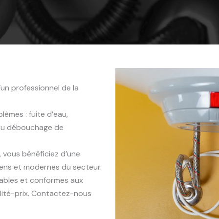
un professionnel de la
èmes : fuite d’eau,
 ou débouchage de
, vous bénéficiez d’une
iens et modernes du secteur.
rables et conformes aux
lité-prix. Contactez-nous