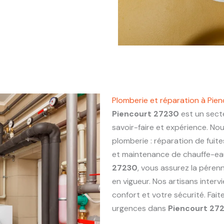
Plomberie et réparation à Pie
Piencourt 27230
est un secte
savoir-faire et expérience. No
plomberie : réparation de fuite
et maintenance de chauffe-eau.
27230
, vous assurez la pérenn
en vigueur. Nos artisans inter
confort et votre sécurité. Fai
urgences dans
Piencourt 27