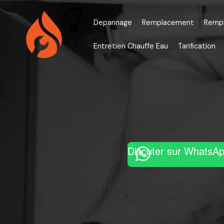
Aller
au
Depannage
Remplacement
Remp
contenu
Entretien Chauffe Eau
Tarification
Discuter sur WhatsA