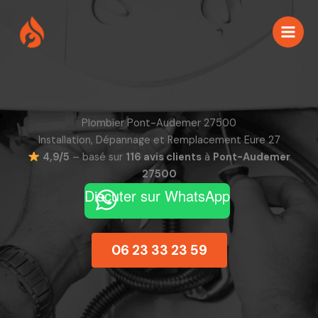
Aller
au
contenu
Plombier Pont-Audemer 27500
Installation, Dépannage et Remplacement Eure 27
4,9/5
– basé sur
116 avis clients
à
Pont-Audemer
27500
Discuter sur WhatsApp
06 23 33 23 59