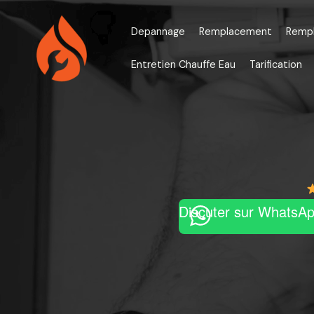
Aller
au
Depannage
Remplacement
Remp
contenu
Entretien Chauffe Eau
Tarification
Discuter sur WhatsA