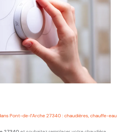
dans Pont-de-l’Arche 27340 : chaudières, chauffe-eau
he 27340
et souhaitez remplacer votre chaudière,