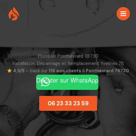
Aller
au
contenu
Plombier Ponthévrard 78730
Installation, Dépannage et Remplacement Yvelines 78
4,9/5
– basé sur
116 avis clients
à
Ponthévrard 78730
Discuter sur WhatsApp
06 23 33 23 59