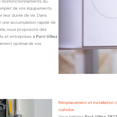
ou dysfonctionnements du
complet de vos équipements
r leur durée de vie. Dans
ner une accumulation rapide de
 cela, nous proposons des
ts et entreprises à
Port‑Villez
nnement optimal de vos
Remplacement et installation d
cumulus
Vous habitez
Port‑Villez 782