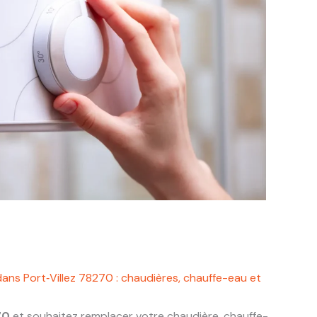
ans Port‑Villez 78270 : chaudières, chauffe-eau et
70
et souhaitez remplacer votre chaudière, chauffe-