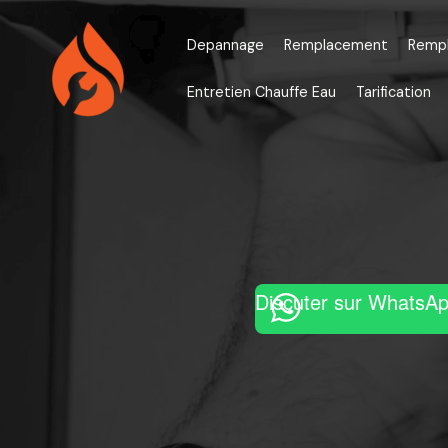
Aller
au
Depannage
Remplacement
Remp
contenu
Entretien Chauffe Eau
Tarification
Discuter sur WhatsA