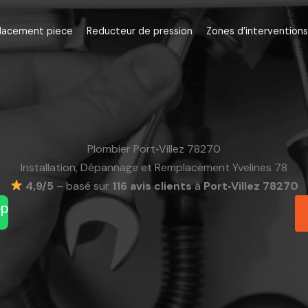
lacement piece
Reducteur de pression
Zones d’interventions
Plombier Port‑Villez 78270
Installation, Dépannage et Remplacement Yvelines 78
4,9/5
– basé sur
116 avis clients
à
Port‑Villez 78270
pp