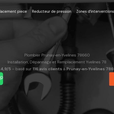
lacement piece
Reducteur de pression
Zones d’interventions
Plombier Prunay‑en‑Yvelines 78660
Installation, Dépannage et Remplacement Yvelines 78
4,9/5
– basé sur
116 avis clients
à
Prunay‑en‑Yvelines 78
pp