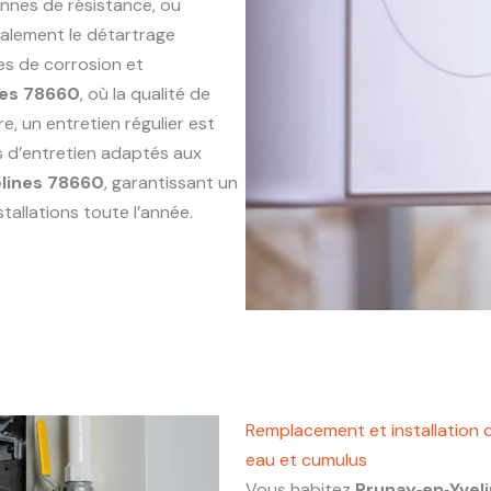
annes de résistance, ou
alement le détartrage
es de corrosion et
nes 78660
, où la qualité de
e, un entretien régulier est
s d’entretien adaptés aux
elines 78660
, garantissant un
tallations toute l’année.
Remplacement et installation 
eau et cumulus
Vous habitez
Prunay‑en‑Yvel