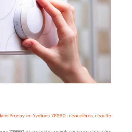
dans Prunay‑en‑Yvelines 78660 : chaudières, chauffe-
ines 78660
et souhaitez remplacer votre chaudière,