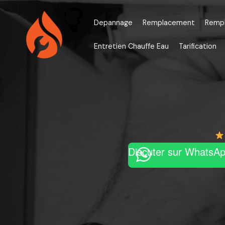
Aller
au
Depannage
Remplacement
Remp
contenu
Entretien Chauffe Eau
Tarification
Discuter sur WhatsA