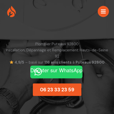
Aller
au
contenu
Plombier Puteaux 92800
Installation, Dépannage et Remplacement Hauts-de-Seine
92
4,9/5
– basé sur
116 avis clients
à
Puteaux 92800
Discuter sur WhatsApp
06 23 33 23 59