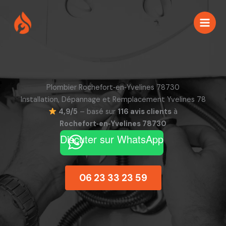
Aller
au
contenu
Plombier Rochefort‑en‑Yvelines 78730
Installation, Dépannage et Remplacement Yvelines 78
4,9/5
– basé sur
116 avis clients
à
Rochefort‑en‑Yvelines 78730
Discuter sur WhatsApp
06 23 33 23 59