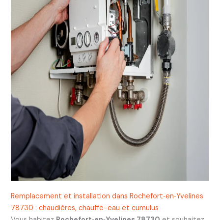
Remplacement et installation dans Rochefort‑en‑Yvelines
78730 : chaudières, chauffe-eau et cumulus
Vous habitez
Rochefort‑en‑Yvelines 78730
et souhaitez