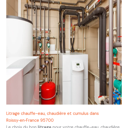
Litrage chauffe-eau, chaudière et cumulus dans
Roissy‑en‑France 95700
Le choix du bon
litrage
pour votre chauffe-eau, chaudière