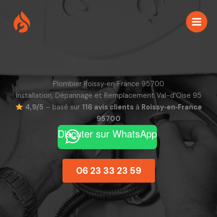
Aller
au
contenu
Plombier Roissy‑en‑France 95700
Installation, Dépannage et Remplacement Val-d’Oise 95
4,9/5
– basé sur
116 avis clients
à
Roissy‑en‑France
95700
Discuter sur WhatsApp
06 23 33 23 59