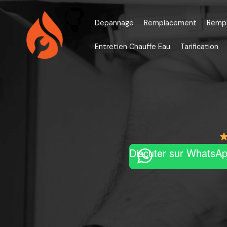
Aller
au
Depannage
Remplacement
Remp
contenu
Entretien Chauffe Eau
Tarification
Discuter sur WhatsA