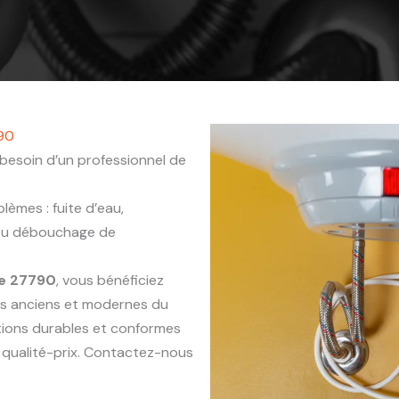
790
besoin d’un professionnel de
èmes : fuite d’eau,
 ou débouchage de
re 27790
, vous bénéficiez
ts anciens et modernes du
ntions durables et conformes
 qualité-prix. Contactez-nous