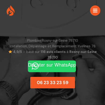
Aller
au
contenu
Plombier Rosny‑sur‑Seine 78710
Installation, Dépannage et Remplacement Yvelines 78
4,9/5
– basé sur
116 avis clients
à
Rosny‑sur‑Seine
78710
Discuter sur WhatsApp
06 23 33 23 59