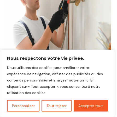
Nous respectons votre vie privée.
Nous utilisons des cookies pour améliorer votre
expérience de navigation, diffuser des publicités ou des
Avis plombier Rugles 27250
contenus personnalisés et analyser notre trafic. En
Vous cherchez un plombier fiable et réactif dans
Rugles
cliquant sur « Tout accepter », vous consentez à notre
27250
?
utilisation des cookies.
Découvrez les avis de nos clients satisfaits qui ont
bénéficié d’interventions rapides, soignées et au juste prix.
Personnaliser
Tout rejeter
Accepter tout
Nos artisans plombiers interviennent pour toutes vos