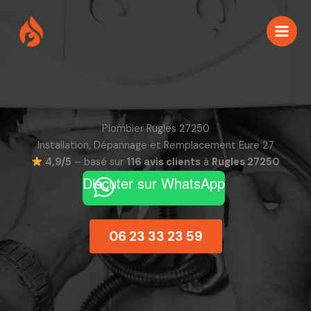
Aller
au
contenu
Plombier Rugles 27250
Installation, Dépannage et Remplacement Eure 27
4,9/5
– basé sur
116 avis clients
à
Rugles 27250
Discuter sur WhatsApp
06 23 33 23 59