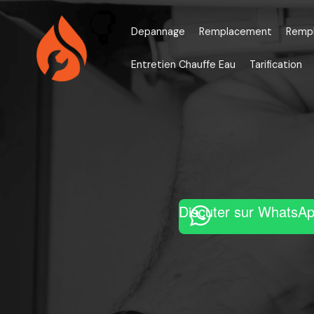
Aller
au
Depannage
Remplacement
Remp
contenu
Entretien Chauffe Eau
Tarification
Discuter sur WhatsA