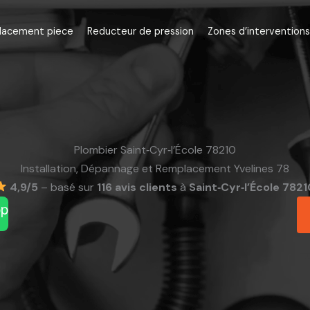
lacement piece
Reducteur de pression
Zones d’interventions
Plombier Saint‑Cyr‑l’École 78210
Installation, Dépannage et Remplacement Yvelines 78
4,9/5
– basé sur
116 avis clients
à
Saint‑Cyr‑l’École 782
pp