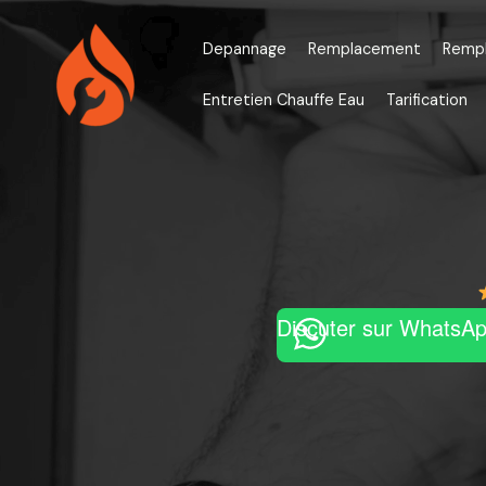
Aller
au
Depannage
Remplacement
Remp
contenu
Entretien Chauffe Eau
Tarification
Discuter sur WhatsA