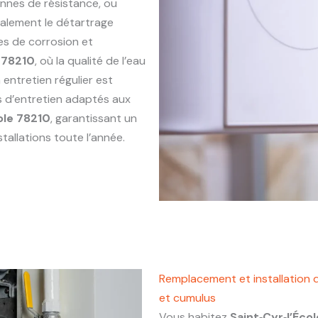
annes de résistance, ou
alement le détartrage
es de corrosion et
e 78210
, où la qualité de l’eau
entretien régulier est
s d’entretien adaptés aux
ole 78210
, garantissant un
tallations toute l’année.
Remplacement et installation d
et cumulus
Vous habitez
Saint‑Cyr‑l’Éco