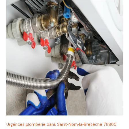
Urgences plomberie dans Saint‑Nom‑la‑Bretèche 78860