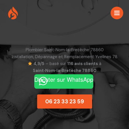
Aller
au
contenu
Plombier Saint‑Nom‑la‑Bretèche 78860
Installation, Dépannage et Remplacement Yvelines 78
4,9/5
– basé sur
116 avis clients
à
Saint‑Nom‑la‑Bretèche 78860
Discuter sur WhatsApp
06 23 33 23 59