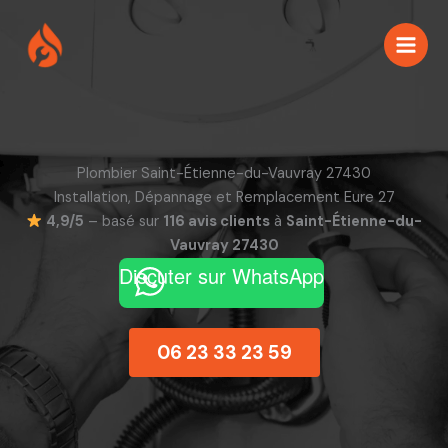
Aller
au
contenu
Plombier Saint-Étienne-du-Vauvray 27430
Installation, Dépannage et Remplacement Eure 27
4,9/5
– basé sur
116 avis clients
à
Saint-Étienne-du-
Vauvray 27430
Discuter sur WhatsApp
06 23 33 23 59