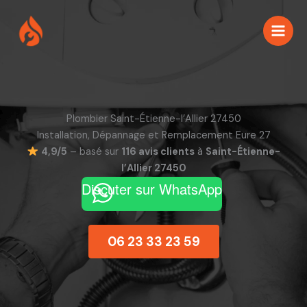
Aller
au
contenu
Plombier Saint-Étienne-l’Allier 27450
Installation, Dépannage et Remplacement Eure 27
4,9/5
– basé sur
116 avis clients
à
Saint-Étienne-
l’Allier 27450
Discuter sur WhatsApp
06 23 33 23 59