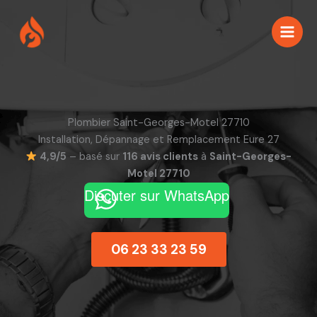
Aller
au
contenu
Plombier Saint-Georges-Motel 27710
Installation, Dépannage et Remplacement Eure 27
4,9/5
– basé sur
116 avis clients
à
Saint-Georges-
Motel 27710
Discuter sur WhatsApp
06 23 33 23 59