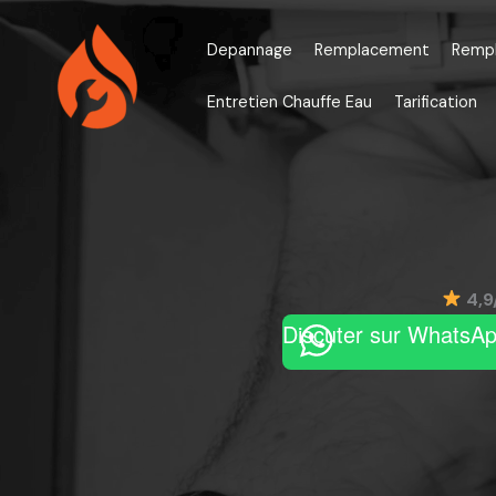
Aller
au
Depannage
Remplacement
Remp
contenu
Entretien Chauffe Eau
Tarification
4,9
Discuter sur WhatsA