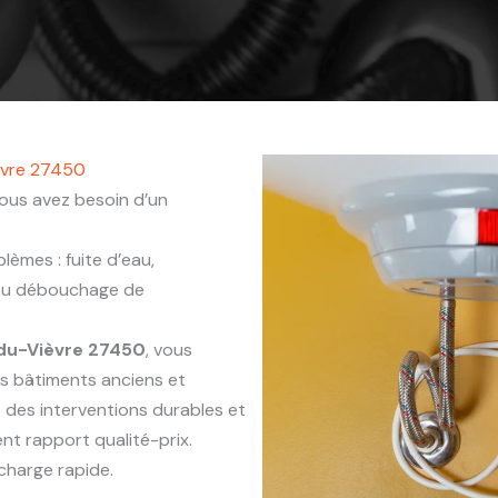
ièvre 27450
ous avez besoin d’un
èmes : fuite d’eau,
 ou débouchage de
du-Vièvre 27450
, vous
es bâtiments anciens et
 des interventions durables et
nt rapport qualité-prix.
charge rapide.