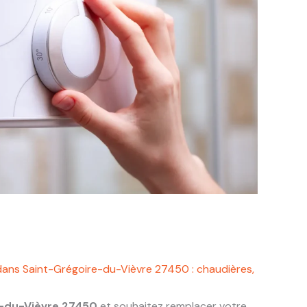
dans Saint-Grégoire-du-Vièvre 27450 : chaudières,
e-du-Vièvre 27450
et souhaitez remplacer votre