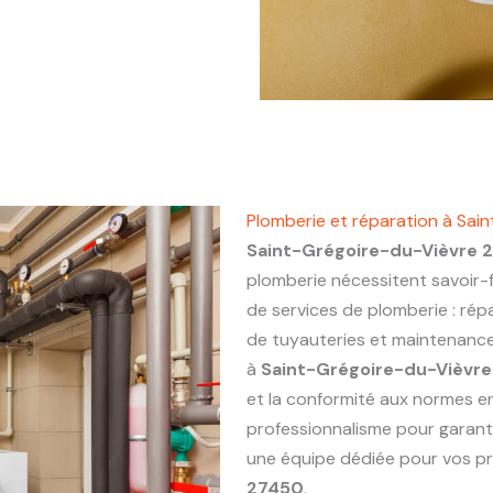
Plomberie et réparation à Sa
Saint-Grégoire-du-Vièvre 
plomberie nécessitent savoir-f
de services de plomberie : répa
de tuyauteries et maintenance 
à
Saint-Grégoire-du-Vièvr
et la conformité aux normes en
professionnalisme pour garanti
une équipe dédiée pour vos p
27450
.