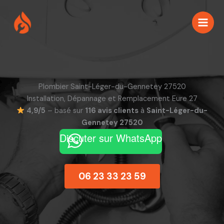
Aller
au
contenu
Plombier Saint-Léger-du-Gennetey 27520
Installation, Dépannage et Remplacement Eure 27
4,9/5
– basé sur
116 avis clients
à
Saint-Léger-du-
Gennetey 27520
Discuter sur WhatsApp
06 23 33 23 59