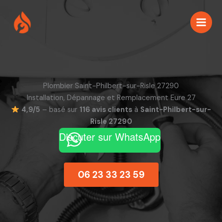
Aller
au
contenu
Plombier Saint-Philbert-sur-Risle 27290
Installation, Dépannage et Remplacement Eure 27
4,9/5
– basé sur
116 avis clients
à
Saint-Philbert-sur-
Risle 27290
Discuter sur WhatsApp
06 23 33 23 59